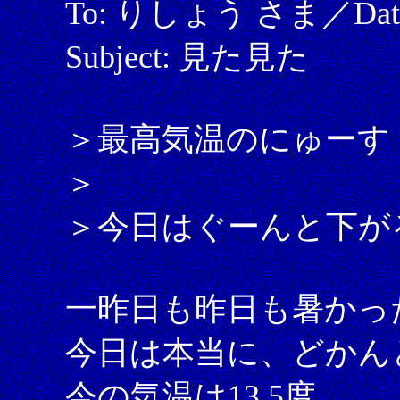
To: りしょう さま／Date: 2
Subject: 見た見た
＞最高気温のにゅーす
＞
＞今日はぐーんと下が
一昨日も昨日も暑かっ
今日は本当に、どかん
今の気温は13.5度。