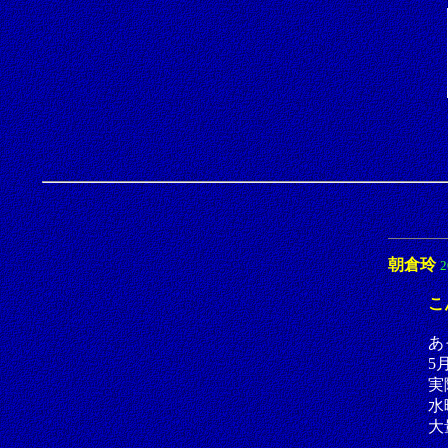
朝倉玲
2
こ
あ
5
実
水
大