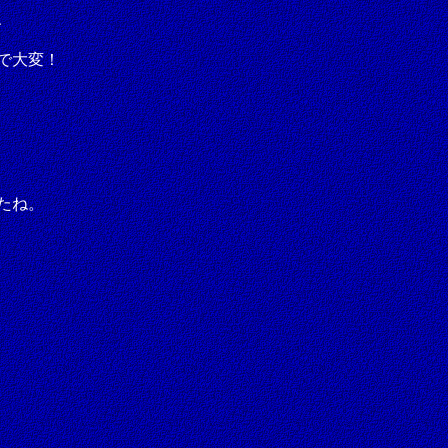
、
で大変！
たね。