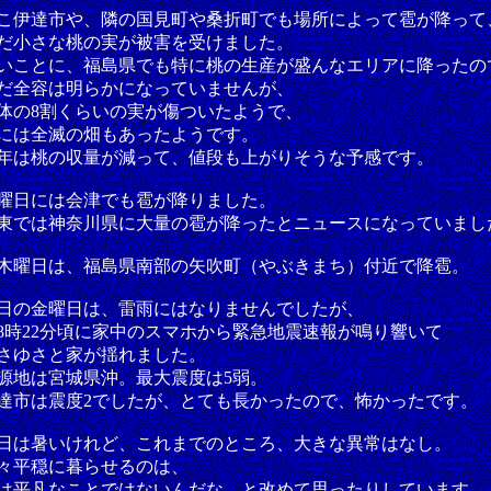
こ伊達市や、隣の国見町や桑折町でも場所によって雹が降って
だ小さな桃の実が被害を受けました。
いことに、福島県でも特に桃の生産が盛んなエリアに降ったの
だ全容は明らかになっていませんが、
体の8割くらいの実が傷ついたようで、
には全滅の畑もあったようです。
年は桃の収量が減って、値段も上がりそうな予感です。
曜日には会津でも雹が降りました。
東では神奈川県に大量の雹が降ったとニュースになっていまし
木曜日は、福島県南部の矢吹町（やぶきまち）付近で降雹。
日の金曜日は、雷雨にはなりませんでしたが、
8時22分頃に家中のスマホから緊急地震速報が鳴り響いて
さゆさと家が揺れました。
源地は宮城県沖。最大震度は5弱。
達市は震度2でしたが、とても長かったので、怖かったです。
日は暑いけれど、これまでのところ、大きな異常はなし。
々平穏に暮らせるのは、
は平凡なことではないんだな、と改めて思ったりしています。