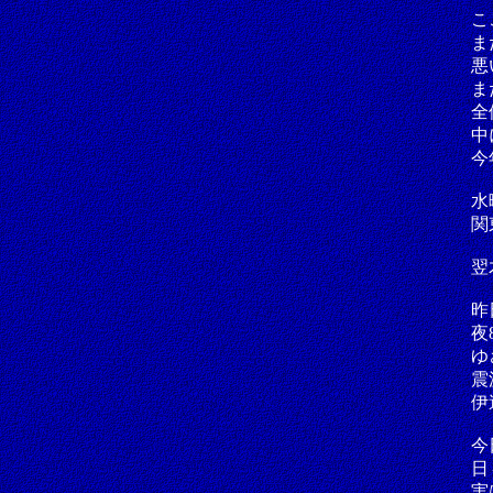
こ
ま
悪
ま
全
中
今
水
関
翌
昨
夜
ゆ
震
伊
今
日
実