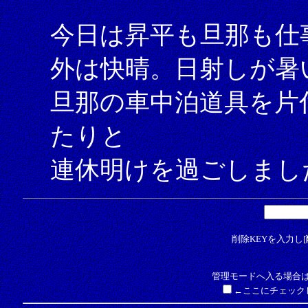
今日は昇平も旦那も仕
外は快晴。日射しが暑
旦那の車中泊道具を片
たりと
連休明けを過ごしまし
削除KEYを入力し[
管理モードへ入る場合は
←ここにチェック