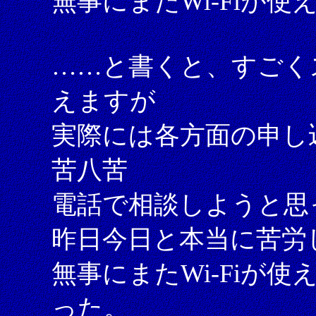
無事にまたWi-Fiが
……と書くと、すごく
えますが
実際には各方面の申し
苦八苦
電話で相談しようと思
昨日今日と本当に苦労
無事にまたWi-Fiが
った。