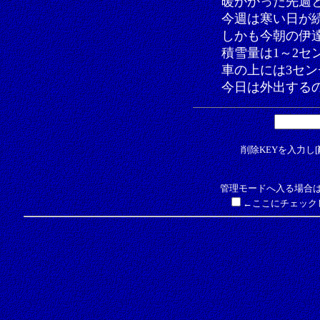
暖かかった先週
今週は寒い日が
しかも今朝の伊
積雪量は1～2セ
車の上には3セ
今日は外出する
削除KEYを入力し[
管理モードへ入る場合は
←ここにチェック