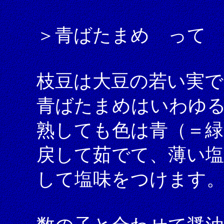
＞青ばたまめ って
枝豆は大豆の若い実で
青ばたまめはいわゆ
熟しても色は青（＝緑
戻して茹でて、薄い塩
して塩味をつけます