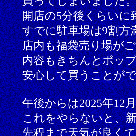
買ってしまいました
開店の5分後くらいに
すでに駐車場は9割方
店内も福袋売り場が
内容もきちんとポッ
安心して買うことが
午後からは2025年1
これをやらないと、
先程まで天気が良く