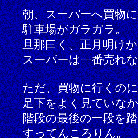
朝、スーパーへ買物
駐車場がガラガラ。
旦那曰く、正月明けか
スーパーは一番売れ
ただ、買物に行くの
足下をよく見ていな
階段の最後の一段を踏
すってんころりん。