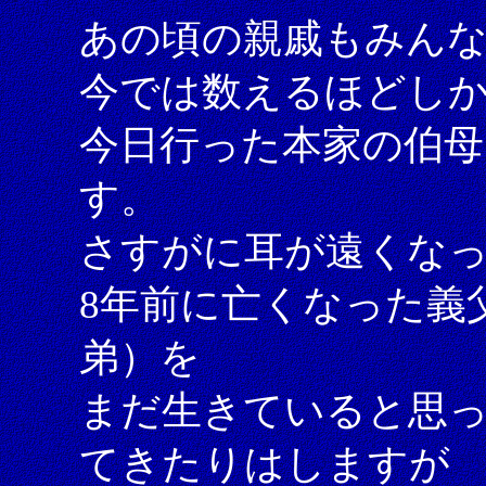
あの頃の親戚もみん
今では数えるほどし
今日行った本家の伯母
す。
さすがに耳が遠くな
8年前に亡くなった義
弟）を
まだ生きていると思
てきたりはしますが