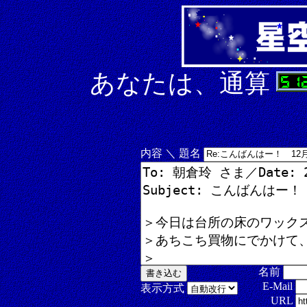
あなたは、通算
内容 ＼ 題名
名前
E-Mail
表示方式
URL