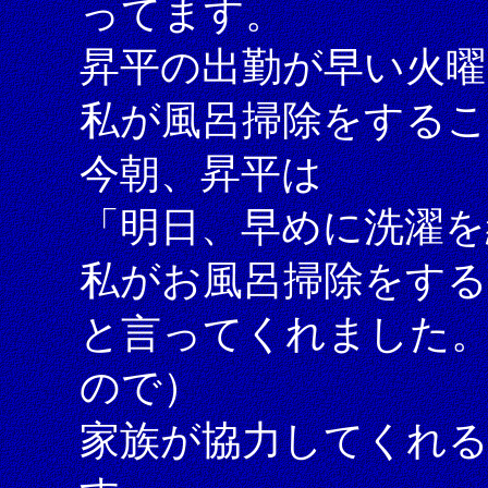
ってます。
昇平の出勤が早い火曜
私が風呂掃除をする
今朝、昇平は
「明日、早めに洗濯
私がお風呂掃除をす
と言ってくれました
ので）
家族が協力してくれ