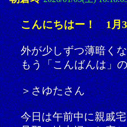
こんにちはー！ 1月
外が少しずつ薄暗く
もう「こんばんは」
＞さゆたさん
今日は午前中に親戚宅