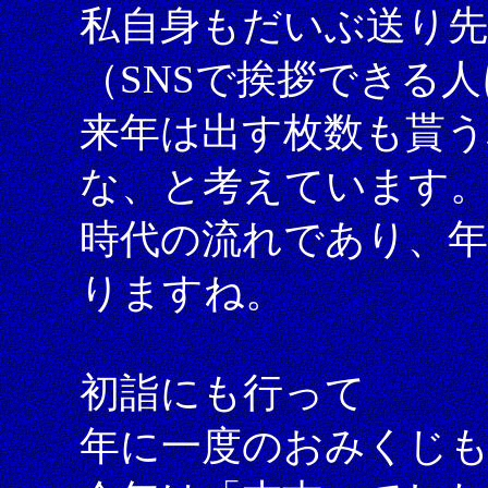
私自身もだいぶ送り
（SNSで挨拶できる
来年は出す枚数も貰う
な、と考えています
時代の流れであり、
りますね。
初詣にも行って
年に一度のおみくじ