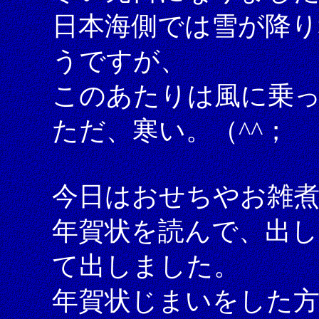
日本海側では雪が降
うですが、
このあたりは風に乗
ただ、寒い。（^^；
今日はおせちやお雑
年賀状を読んで、出
て出しました。
年賀状じまいをした