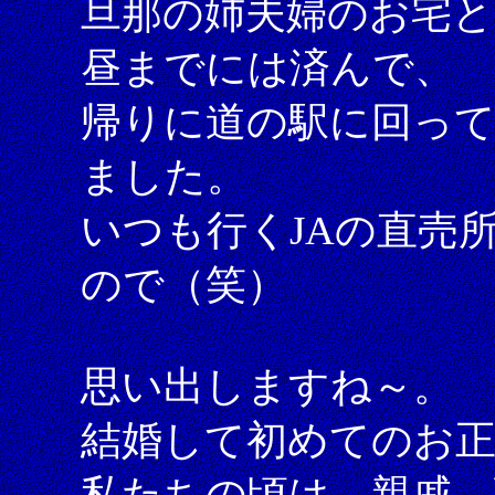
旦那の姉夫婦のお宅と
昼までには済んで、
帰りに道の駅に回っ
ました。
いつも行くJAの直売
ので（笑）
思い出しますね～。
結婚して初めてのお正
私たちの頃は、親戚、