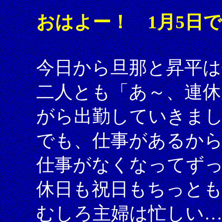
おはよー！ 1月5日
今日から旦那と昇平は
二人とも「あ～、連
がら出勤していきま
でも、仕事があるか
仕事がなくなってず
休日も祝日もちっと
むしろ主婦は忙しい…（