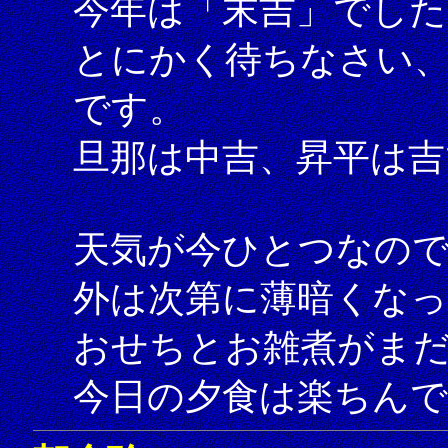
今年は「末吉」でした
とにかく待ちなさい
です。
旦那は中吉、昇平は吉
天気が今ひとつなの
外は次第に薄暗くな
おせちとお雑煮がま
今日の夕食は楽ちんで