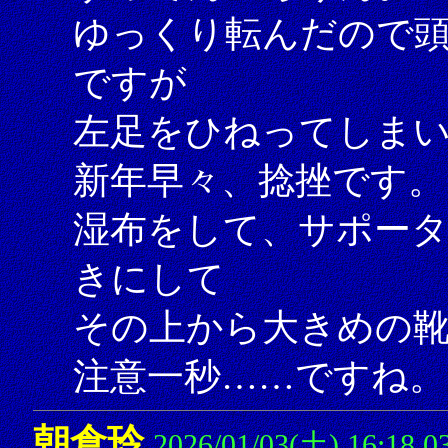
ゆっくり転んだので
ですが
左足をひねってしま
新年早々、捻挫です。
湿布をして、サポー
きにして
その上から大きめの
注意一秒……ですね。（
朝倉玲
2026/01/03(土) 16:18.0