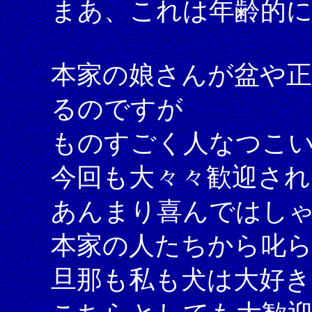
まあ、これは年齢的に
本家の娘さんが盆や正
るのですが
ものすごく人なつこ
今回も大々々歓迎され
あんまり喜んではし
本家の人たちから叱
旦那も私も犬は大好き