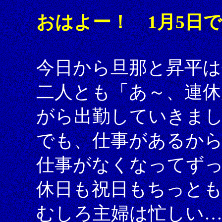
おはよー！ 1月5日
今日から旦那と昇平は
二人とも「あ～、連
がら出勤していきま
でも、仕事があるか
仕事がなくなってず
休日も祝日もちっと
むしろ主婦は忙しい…（