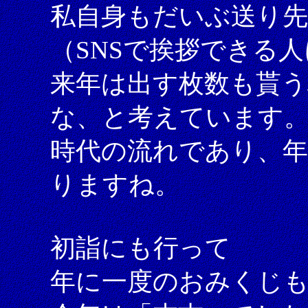
私自身もだいぶ送り
（SNSで挨拶できる
来年は出す枚数も貰う
な、と考えています
時代の流れであり、
りますね。
初詣にも行って
年に一度のおみくじ