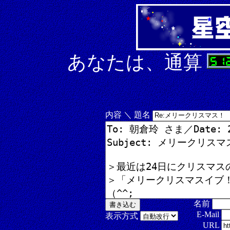
あなたは、通算
内容 ＼ 題名
名前
E-Mail
表示方式
URL