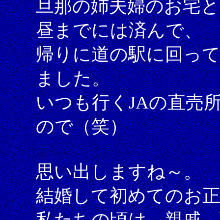
旦那の姉夫婦のお宅と
昼までには済んで、
帰りに道の駅に回っ
ました。
いつも行くJAの直売
ので（笑）
思い出しますね～。
結婚して初めてのお正
私たちの頃は、親戚、