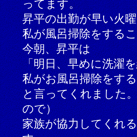
ってます。
昇平の出勤が早い火曜
私が風呂掃除をする
今朝、昇平は
「明日、早めに洗濯
私がお風呂掃除をす
と言ってくれました
ので）
家族が協力してくれ