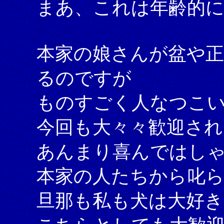
まあ、これは年齢的に
本家の娘さんが盆や正
るのですが
ものすごく人なつこ
今回も大々々歓迎され
あんまり喜んではし
本家の人たちから叱
旦那も私も犬は大好き