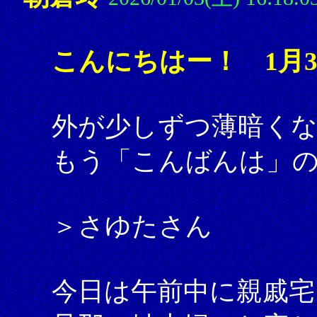
こんにちはー！ 1月
外が少しずつ薄暗く
もう「こんばんは」
＞さゆたさん
今日は午前中に親戚宅