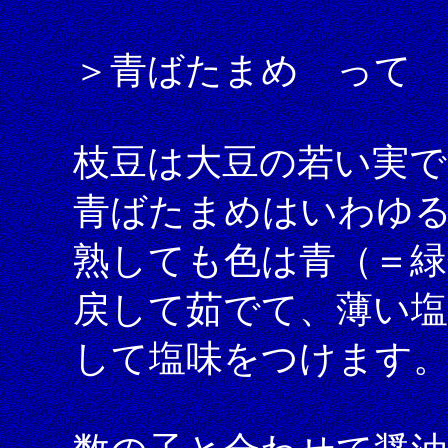
＞青ばたまめ って
枝豆は大豆の若い実で
青ばたまめはいわゆ
熟しても色は青（＝緑
戻して茹でて、薄い塩
して塩味をつけます