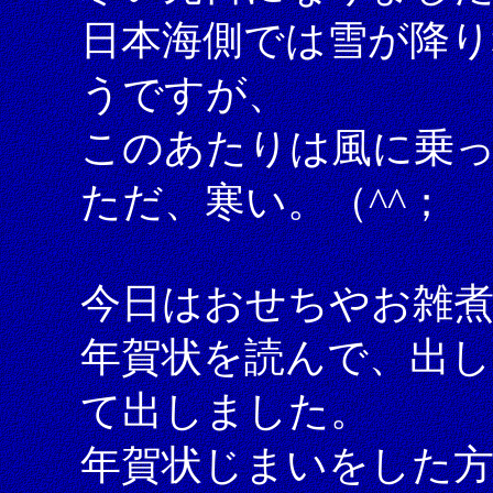
日本海側では雪が降
うですが、
このあたりは風に乗
ただ、寒い。（^^；
今日はおせちやお雑
年賀状を読んで、出
て出しました。
年賀状じまいをした