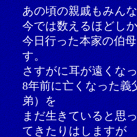
あの頃の親戚もみん
今では数えるほどし
今日行った本家の伯母
す。
さすがに耳が遠くな
8年前に亡くなった義
弟）を
まだ生きていると思
てきたりはしますが