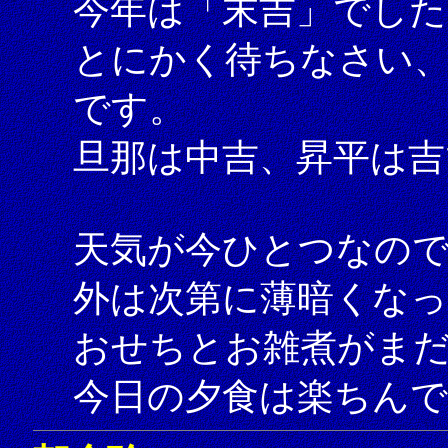
今年は「末吉」でした
とにかく待ちなさい
です。
旦那は中吉、昇平は吉
天気が今ひとつなの
外は次第に薄暗くな
おせちとお雑煮がま
今日の夕食は楽ちんで