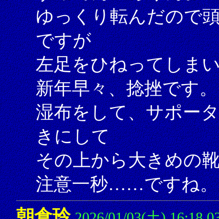
ゆっくり転んだので
ですが
左足をひねってしま
新年早々、捻挫です。
湿布をして、サポー
きにして
その上から大きめの
注意一秒……ですね。（
朝倉玲
2026/01/03(土) 16:18.0