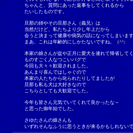
ちゃんと、質問にあった返事をしてくれるから
たいしたものです。
旦那の姉やその旦那さん（義兄）は
当然だけど、私たちより少し年上だから
会うと決まって健康や病気の話になってしまいま
まあ、これは年齢的にしかたないですね。（^^;
本家の娘さんが盆や正月に愛犬を連れて帰省して
ものすごく人なつこいパグで
今回も大々々歓迎されました。
あんまり喜んではしゃぐので
本家の人たちから叱られたりしてましたが
旦那も私も犬は大好きなので
こちらとしても大歓迎でした。
今年も皆さん元気でいてくれて良かったな～
と思った御年始でした。
さゆたさんの娘さんも
いずれそんなふうに思うときが来るかもしれない