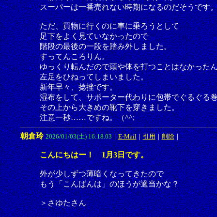
スーパーは一番売れない時期になるのだそうです
ただ、買物に行くのに車に乗ろうとして
足下をよく見ていなかったので
階段の最後の一段を踏み外しました。
すってんころりん。
ゆっくり転んだので頭や体を打つことはなかった
左足をひねってしまいました。
新年早々、捻挫です。
湿布をして、サポーター代わりに包帯でぐるぐる
その上から大きめの靴下を穿きました。
注意一秒……ですね。（^^;
朝倉玲
2026/01/03(土) 16:18.03
｜
E-Mail
｜
引用
｜
削除
｜
こんにちはー！ 1月3日です。
外が少しずつ薄暗くなってきたので
もう「こんばんは」のほうが適当かな？
＞さゆたさん