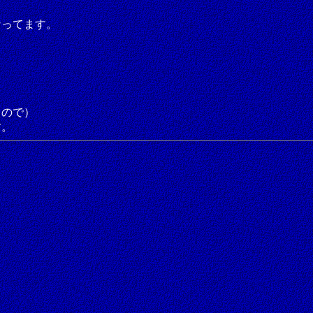
なってます。
るので）
す。