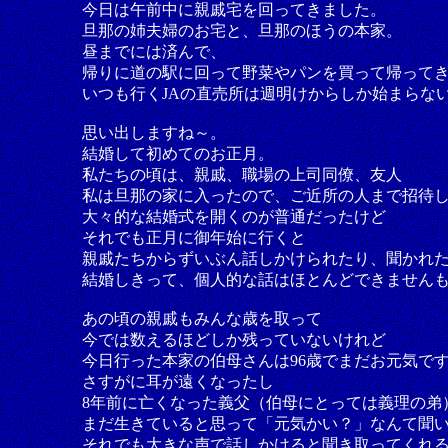
今日は午前中に親戚宅を回ってきました。
旦那の姉夫婦のお宅と、旦那のほうの本家。
昼までには済んで、
帰りに道の駅に回って野菜やパンを買って帰って
いつも行くJAの直売所は週明けからしか始まらな
思い出しますね～。
結婚して初めてのお正月。
私たちの頃は、親戚、職場の上司同僚、友人
私は旦那の家に入ったので、ご近所の人まで招待
大々的な結婚式を開くのが普通だったけど
それでも正月に御年始に行くと
親戚たちからずいぶん話しかけられたり、聞かれ
結婚しきって、個人的な話はほとんどできません
あの頃の親戚もみんな歳を取って
今では数えるほどしか残っていないけれど
今日行った本家の伯母さんは96歳でまだお元気で
さすがに耳が遠くなったし
8年前に亡くなった義父（伯母にとっては義理の弟
まだ生きていると思って「元気かい？」なんて聞
それでも大きな声で話しかけると聞き取ってくれ