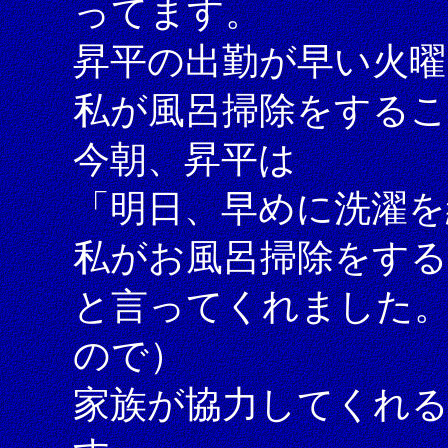
ってます。
昇平の出勤が早い火曜
私が風呂掃除をする
今朝、昇平は
「明日、早めに洗濯
私がお風呂掃除をす
と言ってくれました
ので）
家族が協力してくれ