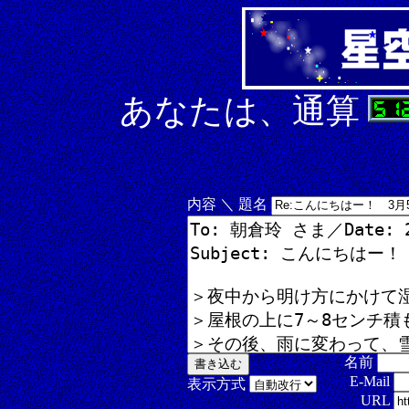
あなたは、通算
内容 ＼ 題名
名前
E-Mail
表示方式
URL