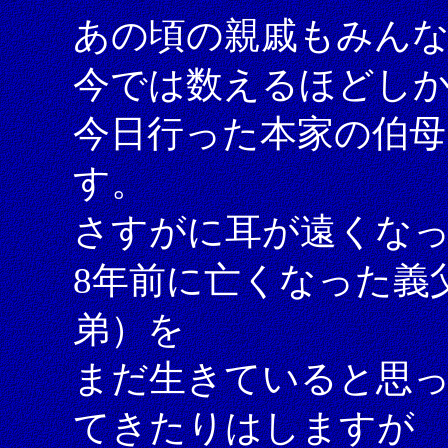
あの頃の親戚もみん
今では数えるほどし
今日行った本家の伯母
す。
さすがに耳が遠くな
8年前に亡くなった義
弟）を
まだ生きていると思
てきたりはしますが