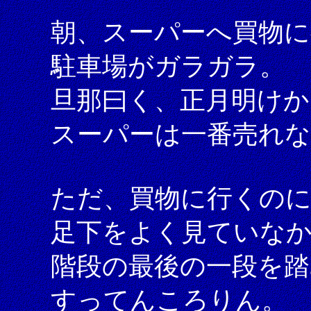
朝、スーパーへ買物
駐車場がガラガラ。
旦那曰く、正月明けか
スーパーは一番売れ
ただ、買物に行くの
足下をよく見ていな
階段の最後の一段を踏
すってんころりん。