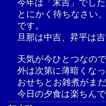
今年は「末吉」でした
とにかく待ちなさい
です。
旦那は中吉、昇平は吉
天気が今ひとつなの
外は次第に薄暗くな
おせちとお雑煮がま
今日の夕食は楽ちんで