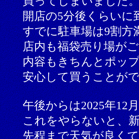
買ってしまいました
開店の5分後くらいに
すでに駐車場は9割方
店内も福袋売り場が
内容もきちんとポッ
安心して買うことが
午後からは2025年1
これをやらないと、
先程まで天気が良く