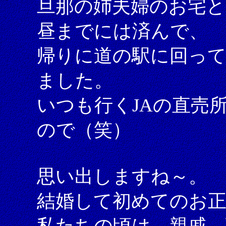
旦那の姉夫婦のお宅と
昼までには済んで、
帰りに道の駅に回っ
ました。
いつも行くJAの直売
ので（笑）
思い出しますね～。
結婚して初めてのお正
私たちの頃は、親戚、