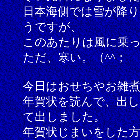
日本海側では雪が降
うですが、
このあたりは風に乗
ただ、寒い。（^^；
今日はおせちやお雑
年賀状を読んで、出
て出しました。
年賀状じまいをした