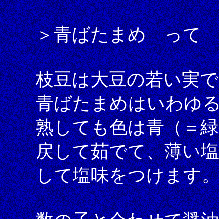
＞青ばたまめ って
枝豆は大豆の若い実で
青ばたまめはいわゆ
熟しても色は青（＝緑
戻して茹でて、薄い塩
して塩味をつけます