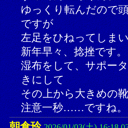
ゆっくり転んだので
ですが
左足をひねってしま
新年早々、捻挫です。
湿布をして、サポー
きにして
その上から大きめの
注意一秒……ですね。（
朝倉玲
2026/01/03(土) 16:18.0