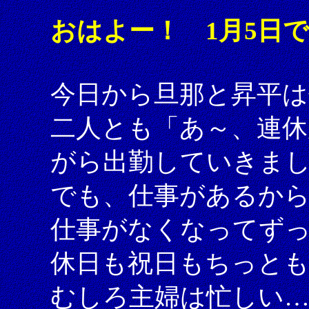
おはよー！ 1月5日
今日から旦那と昇平は
二人とも「あ～、連
がら出勤していきま
でも、仕事があるか
仕事がなくなってず
休日も祝日もちっと
むしろ主婦は忙しい…（