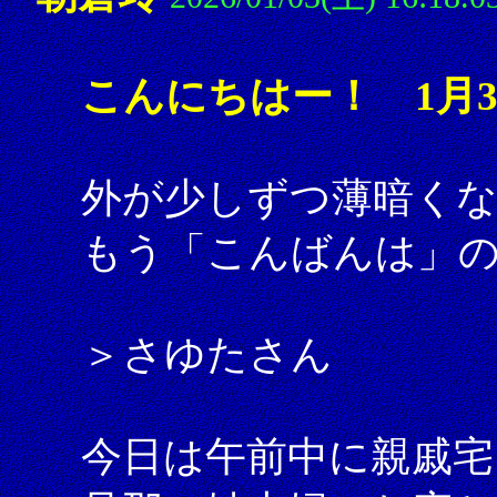
こんにちはー！ 1月
外が少しずつ薄暗く
もう「こんばんは」
＞さゆたさん
今日は午前中に親戚宅