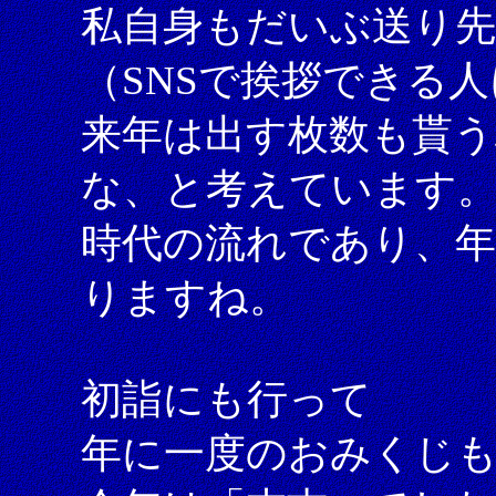
私自身もだいぶ送り
（SNSで挨拶できる
来年は出す枚数も貰う
な、と考えています
時代の流れであり、
りますね。
初詣にも行って
年に一度のおみくじ