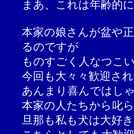
まあ、これは年齢的に
本家の娘さんが盆や正
るのですが
ものすごく人なつこ
今回も大々々歓迎され
あんまり喜んではし
本家の人たちから叱
旦那も私も犬は大好き