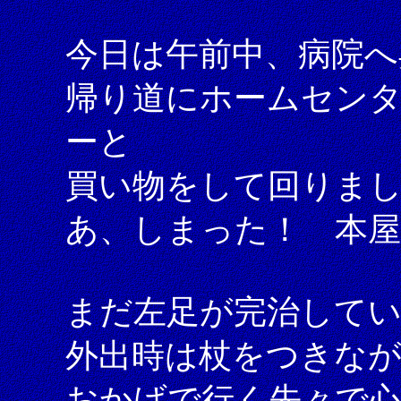
今日は午前中、病院へ
帰り道にホームセン
ーと
買い物をして回りま
あ、しまった！ 本屋
まだ左足が完治して
外出時は杖をつきな
おかげで行く先々で