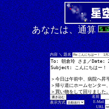
あなたは、通算
内容 ＼ 題名
名前
E-Mail
表示方式
URL