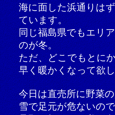
海に面した浜通りは
ています。
同じ福島県でもエリ
のが冬。
ただ、どこでもとに
早く暖かくなって欲
今日は直売所に野菜の
雪で足元が危ないの