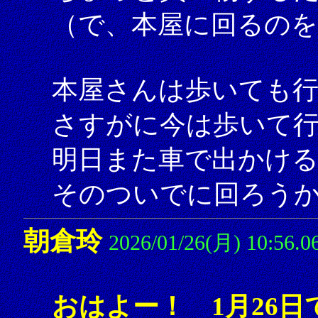
（で、本屋に回るの
本屋さんは歩いても
さすがに今は歩いて
明日また車で出かけ
そのついでに回ろう
朝倉玲
2026/01/26(月) 10:56.0
おはよー！ 1月26日