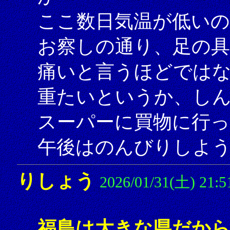
ここ数日気温が低いの
お察しの通り、足の
痛いと言うほどでは
重たいというか、し
スーパーに買物に行
午後はのんびりしよ
りしょう
2026/01/31(土) 21:5
福島は大きな県だか