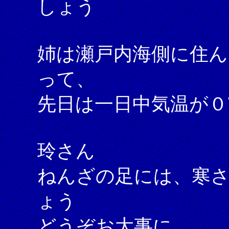
しょう
姉は瀬戸内海側に住ん
って、
先日は一日中気温が
玲さん
ねんざの足には、寒
ょう
どうぞお大事に