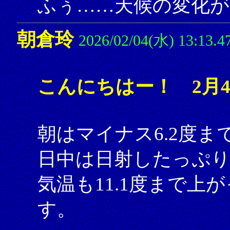
ふぅ……天候の変化が
朝倉玲
2026/02/04(水) 13:13.4
こんにちはー！ 2月
朝はマイナス6.2度
日中は日射したっぷ
気温も11.1度まで
す。