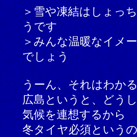
＞雪や凍結はしょっ
うです
＞みんな温暖なイメー
でしょう
うーん、それはわか
広島というと、どう
気候を連想するから
冬タイヤ必須という