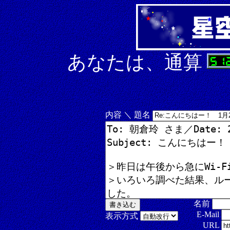
あなたは、通算
内容 ＼ 題名
名前
E-Mail
表示方式
URL