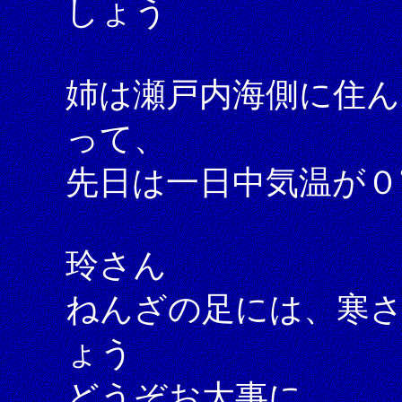
しょう
姉は瀬戸内海側に住ん
って、
先日は一日中気温が
玲さん
ねんざの足には、寒
ょう
どうぞお大事に