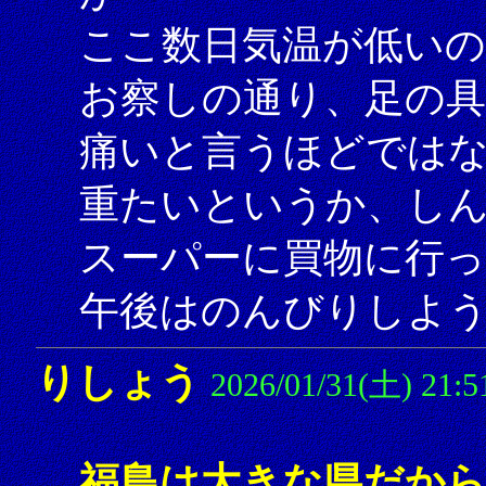
ここ数日気温が低いの
お察しの通り、足の
痛いと言うほどでは
重たいというか、し
スーパーに買物に行
午後はのんびりしよ
りしょう
2026/01/31(土) 21:5
福島は大きな県だか