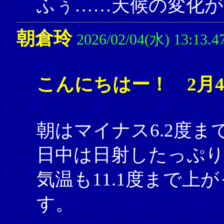
ふぅ……天候の変化が
朝倉玲
2026/02/04(水) 13:13.4
こんにちはー！ 2月
朝はマイナス6.2度
日中は日射したっぷ
気温も11.1度まで
す。