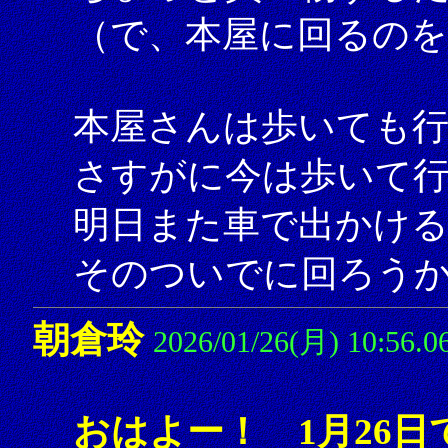
（で、本屋に回るの
本屋さんは歩いても
さすがに今は歩いて
明日また車で出かけ
そのついでに回ろう
朝倉玲
2026/01/26(月) 10:56.0
おはよー！ 1月26日