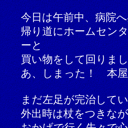
今日は午前中、病院へ
帰り道にホームセン
ーと
買い物をして回りま
あ、しまった！ 本屋
まだ左足が完治して
外出時は杖をつきな
おかげで行く先々で