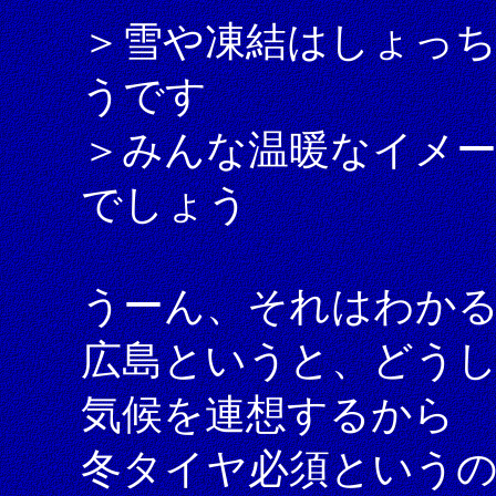
＞雪や凍結はしょっ
うです
＞みんな温暖なイメー
でしょう
うーん、それはわか
広島というと、どう
気候を連想するから
冬タイヤ必須という