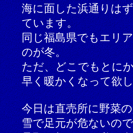
海に面した浜通りは
ています。
同じ福島県でもエリ
のが冬。
ただ、どこでもとに
早く暖かくなって欲
今日は直売所に野菜の
雪で足元が危ないの