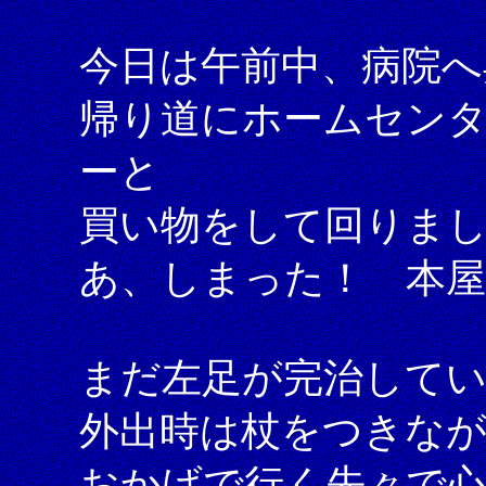
今日は午前中、病院へ
帰り道にホームセン
ーと
買い物をして回りま
あ、しまった！ 本屋
まだ左足が完治して
外出時は杖をつきな
おかげで行く先々で