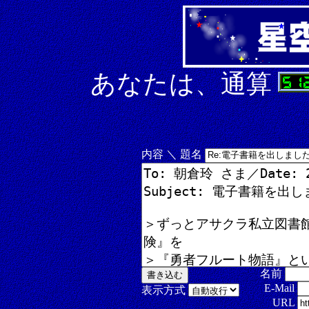
あなたは、通算
内容 ＼ 題名
名前
E-Mail
表示方式
URL