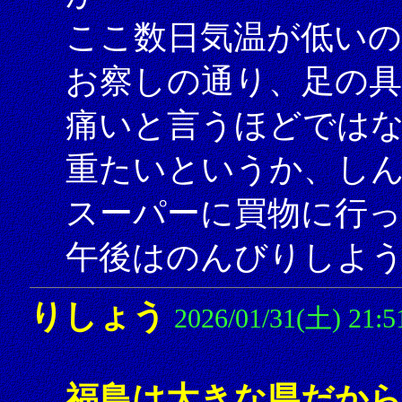
ここ数日気温が低いの
お察しの通り、足の
痛いと言うほどでは
重たいというか、し
スーパーに買物に行
午後はのんびりしよ
りしょう
2026/01/31(土) 21:5
福島は大きな県だか