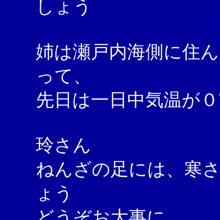
しょう
姉は瀬戸内海側に住ん
って、
先日は一日中気温が
玲さん
ねんざの足には、寒
ょう
どうぞお大事に