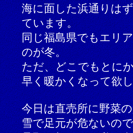
海に面した浜通りは
ています。
同じ福島県でもエリ
のが冬。
ただ、どこでもとに
早く暖かくなって欲
今日は直売所に野菜の
雪で足元が危ないの