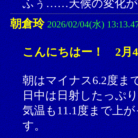
ふぅ……天候の変化が
朝倉玲
2026/02/04(水) 13:13.4
こんにちはー！ 2月
朝はマイナス6.2度
日中は日射したっぷ
気温も11.1度まで
す。