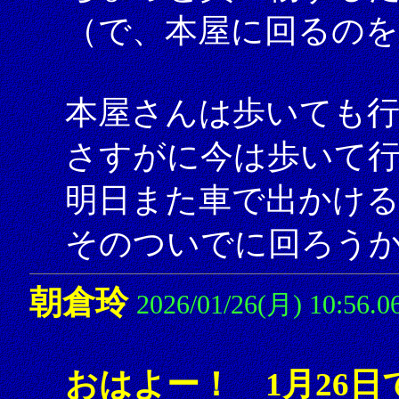
（で、本屋に回るの
本屋さんは歩いても
さすがに今は歩いて
明日また車で出かけ
そのついでに回ろう
朝倉玲
2026/01/26(月) 10:56.0
おはよー！ 1月26日