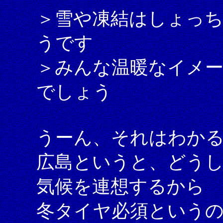
＞雪や凍結はしょっ
うです
＞みんな温暖なイメー
でしょう
うーん、それはわか
広島というと、どう
気候を連想するから
冬タイヤ必須という