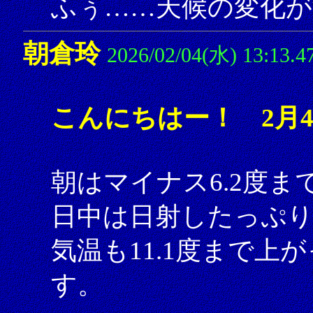
ふぅ……天候の変化が
朝倉玲
2026/02/04(水) 13:13.4
こんにちはー！ 2月
朝はマイナス6.2度
日中は日射したっぷ
気温も11.1度まで
す。