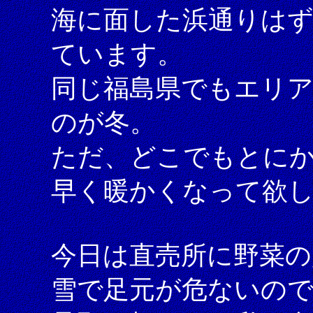
海に面した浜通りは
ています。
同じ福島県でもエリ
のが冬。
ただ、どこでもとに
早く暖かくなって欲
今日は直売所に野菜の
雪で足元が危ないの