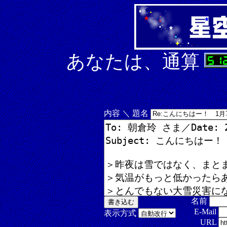
あなたは、通算
内容 ＼ 題名
名前
E-Mail
表示方式
URL