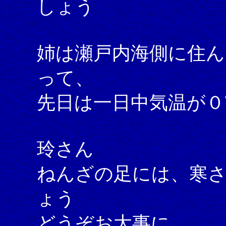
しょう
姉は瀬戸内海側に住ん
って、
先日は一日中気温が
玲さん
ねんざの足には、寒
ょう
どうぞお大事に