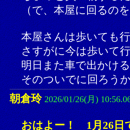
（で、本屋に回るの
本屋さんは歩いても
さすがに今は歩いて
明日また車で出かけ
そのついでに回ろう
朝倉玲
2026/01/26(月) 10:56.0
おはよー！ 1月26日