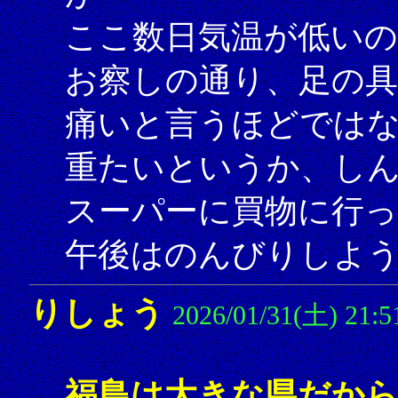
ここ数日気温が低いの
お察しの通り、足の
痛いと言うほどでは
重たいというか、し
スーパーに買物に行
午後はのんびりしよ
りしょう
2026/01/31(土) 21:5
福島は大きな県だか