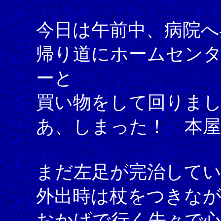
今日は午前中、病院へ
帰り道にホームセン
ーと
買い物をして回りま
あ、しまった！ 本屋
まだ左足が完治して
外出時は杖をつきな
おかげで行く先々で