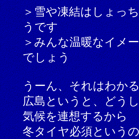
＞雪や凍結はしょっ
うです
＞みんな温暖なイメー
でしょう
うーん、それはわか
広島というと、どう
気候を連想するから
冬タイヤ必須という