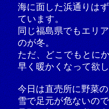
海に面した浜通りは
ています。
同じ福島県でもエリ
のが冬。
ただ、どこでもとに
早く暖かくなって欲
今日は直売所に野菜の
雪で足元が危ないの