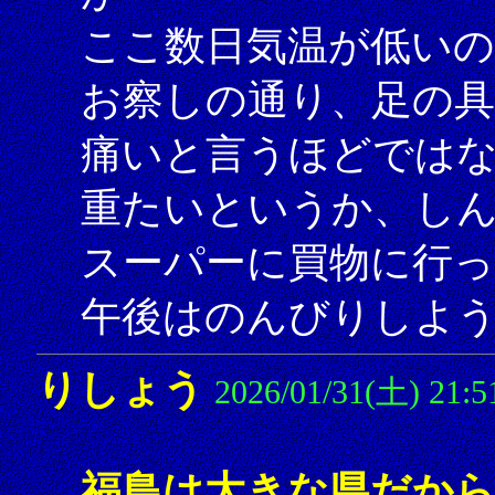
ここ数日気温が低いの
お察しの通り、足の
痛いと言うほどでは
重たいというか、し
スーパーに買物に行
午後はのんびりしよ
りしょう
2026/01/31(土) 21:5
福島は大きな県だか