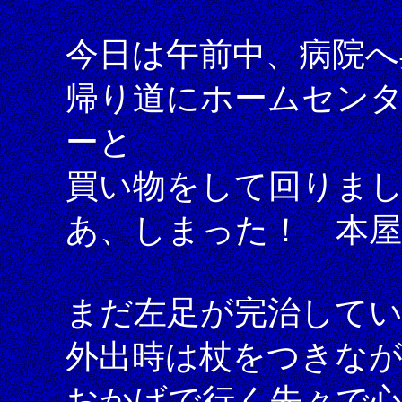
今日は午前中、病院へ
帰り道にホームセン
ーと
買い物をして回りま
あ、しまった！ 本屋
まだ左足が完治して
外出時は杖をつきな
おかげで行く先々で