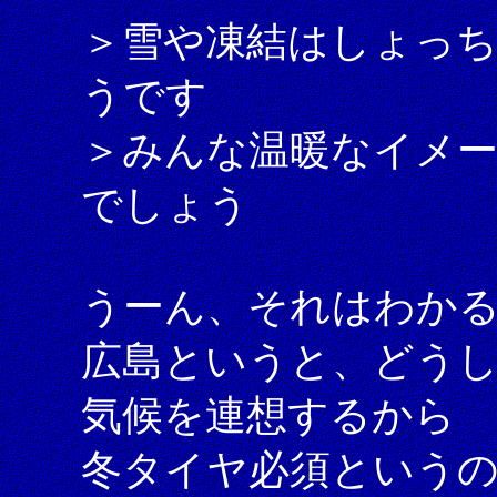
＞雪や凍結はしょっ
うです
＞みんな温暖なイメー
でしょう
うーん、それはわか
広島というと、どう
気候を連想するから
冬タイヤ必須という