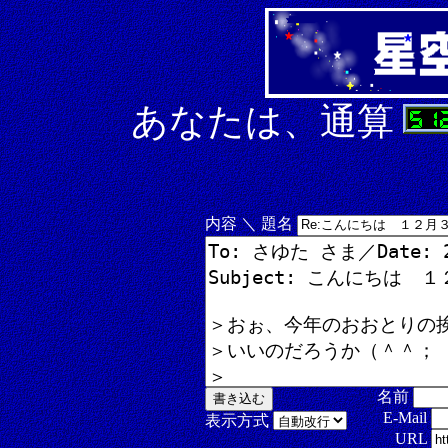
あなたは、通算
内容 ＼ 題名
名前
E-Mail
表示方式
URL