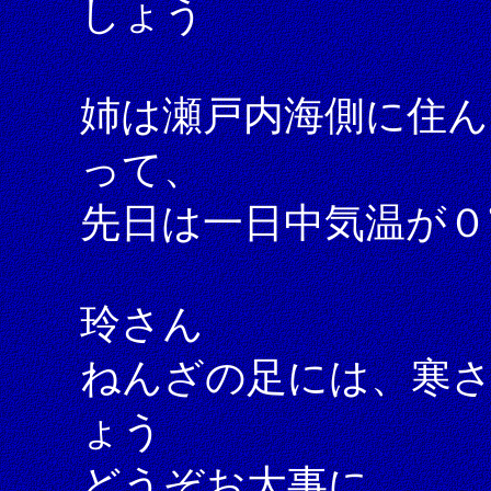
しょう
姉は瀬戸内海側に住ん
って、
先日は一日中気温が
玲さん
ねんざの足には、寒
ょう
どうぞお大事に