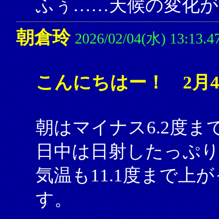
ふぅ……天候の変化が
朝倉玲
2026/02/04(水) 13:13.4
こんにちはー！ 2月
朝はマイナス6.2度
日中は日射したっぷ
気温も11.1度まで
す。