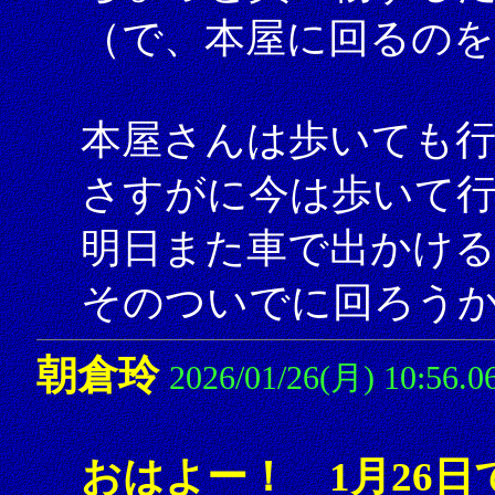
（で、本屋に回るの
本屋さんは歩いても
さすがに今は歩いて
明日また車で出かけ
そのついでに回ろう
朝倉玲
2026/01/26(月) 10:56.0
おはよー！ 1月26日