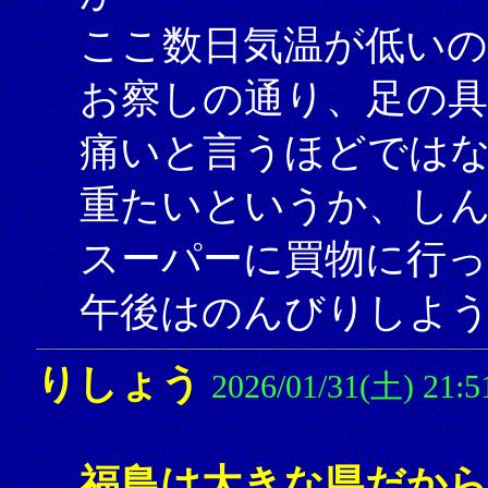
ここ数日気温が低いの
お察しの通り、足の
痛いと言うほどでは
重たいというか、し
スーパーに買物に行
午後はのんびりしよ
りしょう
2026/01/31(土) 21:5
福島は大きな県だか