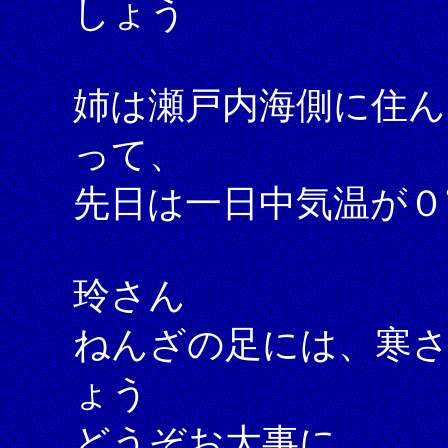
しょう
姉は瀬戸内海側に住ん
って、
先日は一日中気温が
玲さん
ねんざの足には、寒
ょう
どうぞお大事に