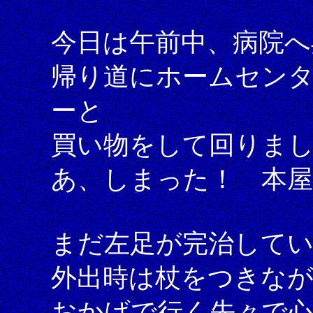
今日は午前中、病院へ
帰り道にホームセン
ーと
買い物をして回りま
あ、しまった！ 本屋
まだ左足が完治して
外出時は杖をつきな
おかげで行く先々で