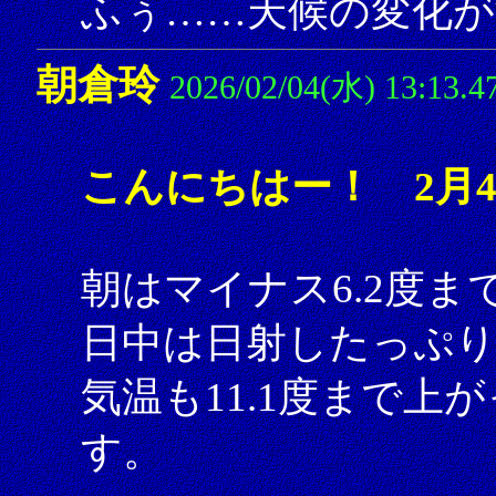
ふぅ……天候の変化が
朝倉玲
2026/02/04(水) 13:13.4
こんにちはー！ 2月
朝はマイナス6.2度
日中は日射したっぷ
気温も11.1度まで
す。