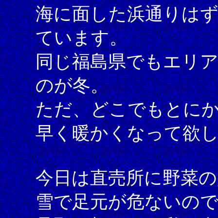
海に面した浜通りは
ています。
同じ福島県でもエリ
のが冬。
ただ、どこでもとに
早く暖かくなって欲
今日は直売所に野菜の
雪で足元が危ないの