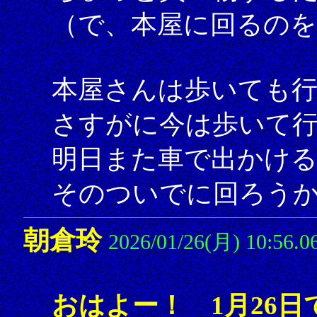
（で、本屋に回るの
本屋さんは歩いても
さすがに今は歩いて
明日また車で出かけ
そのついでに回ろう
朝倉玲
2026/01/26(月) 10:56.0
おはよー！ 1月26日