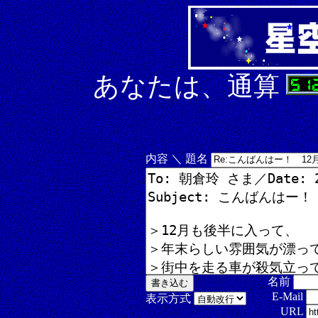
あなたは、通算
内容 ＼ 題名
名前
E-Mail
表示方式
URL