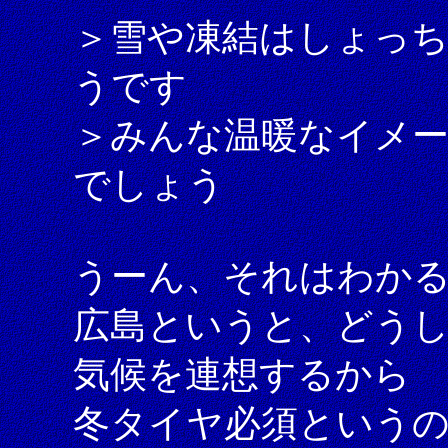
＞雪や凍結はしょっ
うです
＞みんな温暖なイメー
でしょう
うーん、それはわか
広島というと、どう
気候を連想するから
冬タイヤ必須という