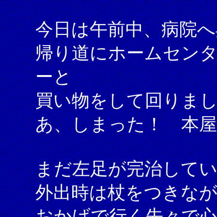
今日は午前中、病院へ
帰り道にホームセン
ーと
買い物をして回りま
あ、しまった！ 本屋
まだ左足が完治して
外出時は杖をつきな
おかげで行く先々で