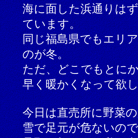
海に面した浜通りは
ています。
同じ福島県でもエリ
のが冬。
ただ、どこでもとに
早く暖かくなって欲
今日は直売所に野菜の
雪で足元が危ないの