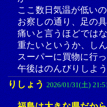
ここ数日気温が低いの
お察しの通り、足の
痛いと言うほどでは
重たいというか、し
スーパーに買物に行
午後はのんびりしよ
りしょう
2026/01/31(土) 21:5
福島は大きな県だか