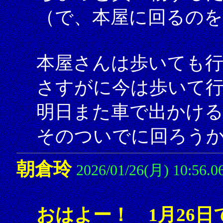
（で、本屋に回るの
本屋さんは歩いても
さすがに今は歩いて
明日また車で出かけ
そのついでに回ろう
朝倉玲
2026/01/26(月) 10:56.0
おはよー！ 1月26日