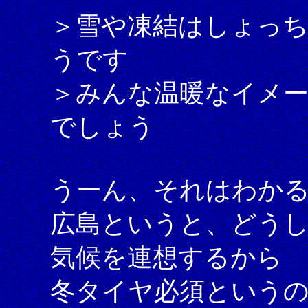
＞雪や凍結はしょっ
うです
＞みんな温暖なイメー
でしょう
うーん、それはわか
広島というと、どう
気候を連想するから
冬タイヤ必須という