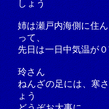
しょう
姉は瀬戸内海側に住ん
って、
先日は一日中気温が
玲さん
ねんざの足には、寒
ょう
どうぞお大事に