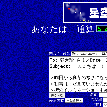
あなたは、通算
内容 ＼ 題名
名前
E-Mail
表示方式
URL