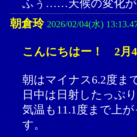
ふぅ……天候の変化が
朝倉玲
2026/02/04(水) 13:13.4
こんにちはー！ 2月
朝はマイナス6.2度
日中は日射したっぷ
気温も11.1度まで
す。