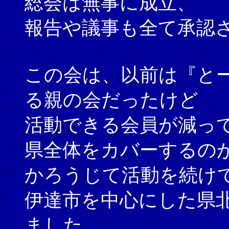
総会は無事に成立、
報告や議事も全て承認
この会は、以前は『と
る親の会だったけど
活動できる会員が減っ
県全体をカバーするの
かろうじて活動を続け
伊達市を中心にした県
ました。