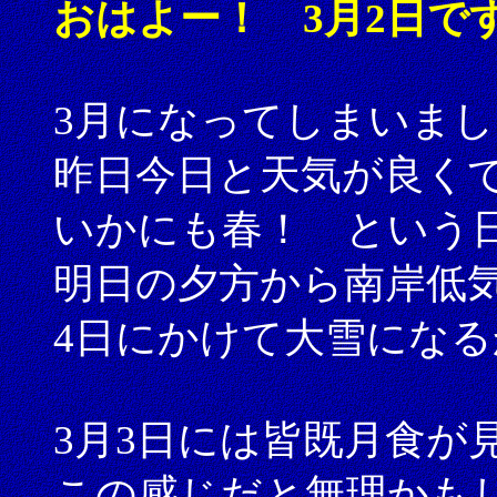
おはよー！ 3月2日で
3月になってしまいま
昨日今日と天気が良く
いかにも春！ という
明日の夕方から南岸低
4日にかけて大雪にな
3月3日には皆既月食が
この感じだと無理かも