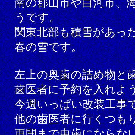
南の郡山市や白河市、
うです。
関東北部も積雪があっ
春の雪です。
左上の奥歯の詰め物と
歯医者に予約を入れよ
今週いっぱい改装工事
他の歯医者に行くつも
再開まで虫歯にならな