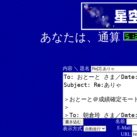
あなたは、通算
内容 ＼ 題名
名前
E-Mail
表示方式
URL