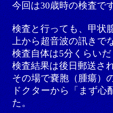
今回は30歳時の検査で
検査と行っても、甲状
上から超音波の訊きで
検査自体は5分くらい
検査結果は後日郵送さ
その場で嚢胞（腫瘍）
ドクターから「まず心
た。