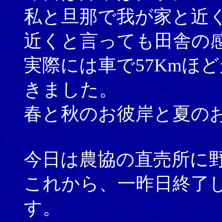
私と旦那で我が家と近
近くと言っても田舎の
実際には車で57Kmほ
きました。
春と秋のお彼岸と夏の
今日は農協の直売所に
これから、一昨日終了
す。