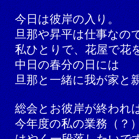
今日は彼岸の入り。
旦那や昇平は仕事なの
私ひとりで、花屋で花
中日の春分の日には
旦那と一緒に我が家と
総会とお彼岸が終われ
今年度の私の業務（？
はやく一段落したいです。