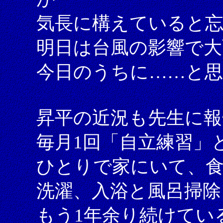
気長に構えていると
明日は台風の影響で大
今日のうちに……と
昇平の近況も先生に
毎月1回「自立練習」
ひとりで家にいて、食
洗濯、入浴と風呂掃除
もう1年余り続けてい