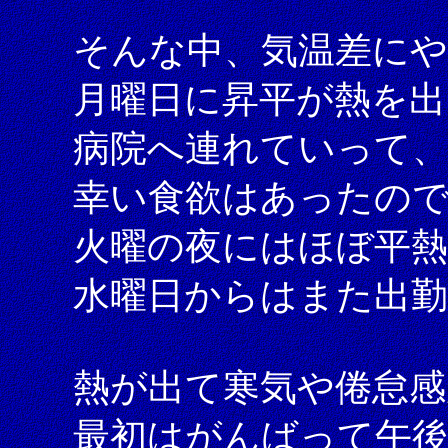
そんな中、気温差に
月曜日に昇平が熱を出
病院へ連れていって
幸い食欲はあったの
火曜の夜にはほぼ平
水曜日からはまた出
熱が出て寒気や倦怠
最初はがんばって午