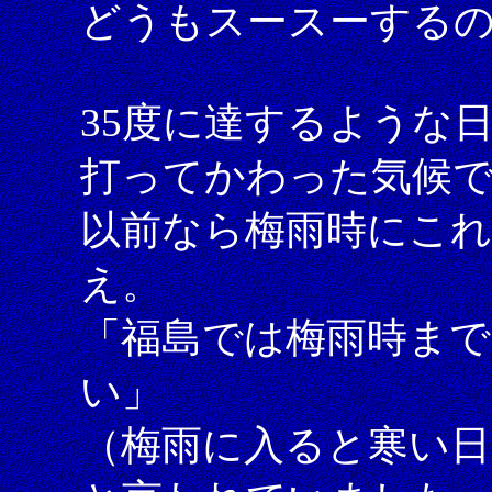
どうもスースーする
35度に達するような
打ってかわった気候
以前なら梅雨時にこ
え。
「福島では梅雨時まで
い」
（梅雨に入ると寒い