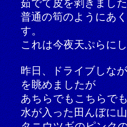
茹でて皮を剥きまし
普通の筍のようにあ
す。
これは今夜天ぷらに
昨日、ドライブしな
を眺めましたが
あちらでもこちらで
水が入った田んぼに山
タニウツギのピンク