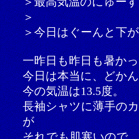
＞最高気温のにゅーす
＞
＞今日はぐーんと下
一昨日も昨日も暑かっ
今日は本当に、どか
今の気温は13.5度。
長袖シャツに薄手の
が
それでも肌寒いので