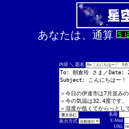
あなたは、通算
内容 ＼ 題名
名前
E-Mail
表示方式
URL