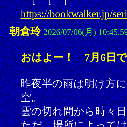
↓ ↓ ↓
https://bookwalker.jp/ser
朝倉玲
2026/07/06(月) 10:45.5
おはよー！ 7月6日
昨夜半の雨は明け方に
空。
雲の切れ間から時々日
ただ、場所によって