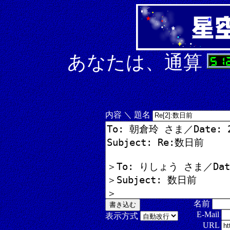
あなたは、通算
内容 ＼ 題名
名前
E-Mail
表示方式
URL