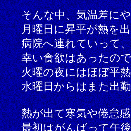
そんな中、気温差に
月曜日に昇平が熱を出
病院へ連れていって
幸い食欲はあったの
火曜の夜にはほぼ平
水曜日からはまた出
熱が出て寒気や倦怠
最初はがんばって午