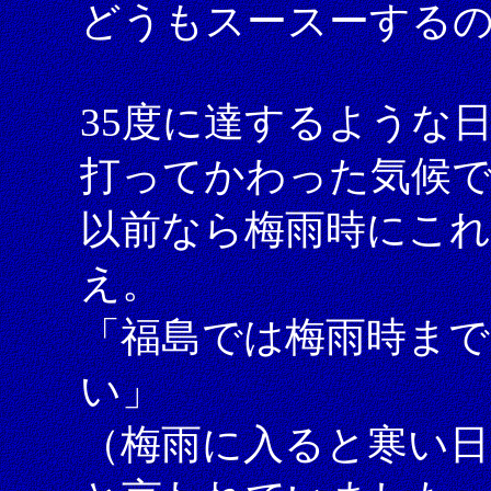
どうもスースーする
35度に達するような
打ってかわった気候
以前なら梅雨時にこ
え。
「福島では梅雨時まで
い」
（梅雨に入ると寒い