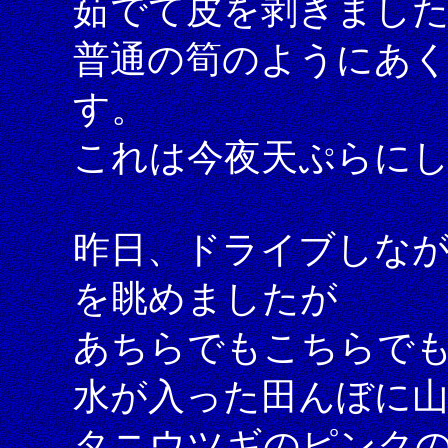
茹でて皮を剥きまし
普通の筍のようにあ
す。
これは今夜天ぷらに
昨日、ドライブしな
を眺めましたが
あちらでもこちらで
水が入った田んぼに山
タニウツギのピンク