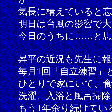
気長に構えていると
明日は台風の影響で大
今日のうちに……と
昇平の近況も先生に
毎月1回「自立練習」
ひとりで家にいて、食
洗濯、入浴と風呂掃除
もう1年余り続けてい