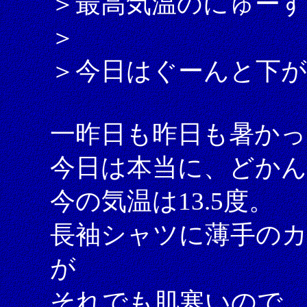
＞最高気温のにゅーす
＞
＞今日はぐーんと下
一昨日も昨日も暑かっ
今日は本当に、どか
今の気温は13.5度。
長袖シャツに薄手の
が
それでも肌寒いので