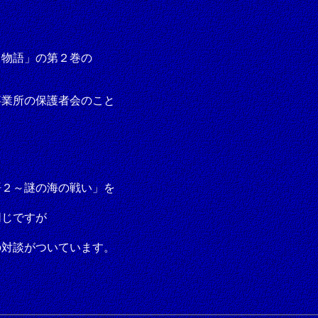
ト物語」の第２巻の
事業所の保護者会のこと
語２～謎の海の戦い」を
同じですが
。
の対談がついています。