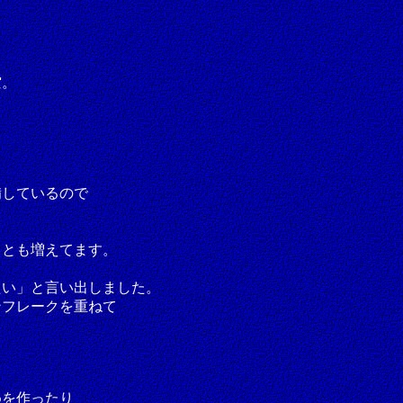
空。
備しているので
ことも増えてます。
たい」と言い出しました。
ンフレークを重ねて
。
めを作ったり