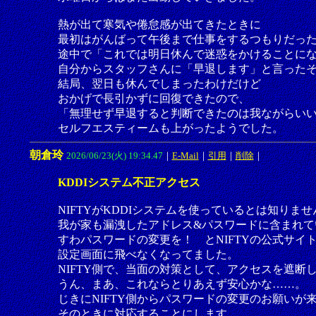
熱が出て寒気や倦怠感が出てきたときに
最初はがんばって午後まで仕事をするつもりだっ
途中で「これでは明日休んで迷惑をかけることに
自分からスタッフさんに「早退します」と言った
結局、翌日も休んでしまったわけだけど
おかげで長引かずに回復できたので、
「無理せず早退すると判断できたのは我ながらい
セルフエスティームも上がったようでした。
朝倉玲
2026/06/23(火) 19:34.47
｜
E-Mail
｜
引用
｜
削除
｜
KDDIシステム不正アクセス
NIFTYがKDDIシステムを使っているとは知りま
我が家も漏洩したアドレス&パスワードに含まれて
すわパスワードの変更を！ とNIFTYの公式サイ
設定画面に飛べなくなってました。
NIFTY側で、当面の対策として、アクセスを遮断
うん、まあ、これならとりあえず安心かな……。
じきにNIFTY側からパスワードの変更のお願いが
そのときに対応することにします。