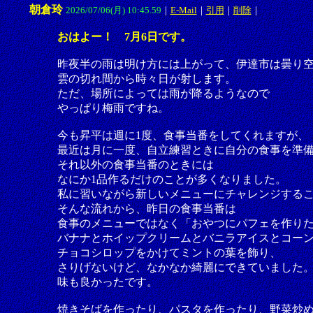
朝倉玲
2026/07/06(月) 10:45.59
｜
E-Mail
｜
引用
｜
削除
｜
おはよー！ 7月6日です。
昨夜半の雨は明け方には上がって、伊達市は曇り
雲の切れ間から時々日が射します。
ただ、場所によっては雨が降るようなので
やっぱり梅雨ですね。
今も昇平は週に1度、食事当番をしてくれますが、
最近は月に一度、自立練習ときに自分の食事を準
それ以外の食事当番のときには
なにか1品作るだけのことが多くなりました。
私に習いながら新しいメニューにチャレンジする
そんな流れから、昨日の食事当番は
食事のメニューではなく「おやつにパフェを作り
バナナとホイップクリームとバニラアイスとコー
チョコシロップをかけてミントの葉を飾り、
さりげないけど、なかなか綺麗にできていました
味も良かったです。
焼きそばを作ったり、パスタを作ったり、野菜炒