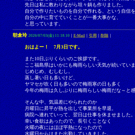
先日は私に教わりながら坦々鍋も作りました。
自分で作りたいものを自分で作れる、という自信
自分の中に育てていくことが一番大事かな、
と思っています。
朝倉玲
2026/07/03(金) 11:18.10
｜
E-Mail
｜
引用
｜
削除
｜
おはよー！ 7月3日です。
また10日ぶりくらいのご挨拶です。
ここ福島県はいかにも梅雨らしい天気が続いてい
じめじめ、むしむし。
蒸し暑い日も多いけど、
ヤマセが吹く日も多いので梅雨寒の日も多く
今年の梅雨は久しぶりに梅雨らしい梅雨だな～と
そんな中、気温差にやられたのか
月曜日に昇平が熱を出して事業所を早退。
病院へ連れていって、翌日は仕事を休ませました
幸い食欲はあったので、長引くことなく
火曜の夜にはほぼ平熱になったので
水曜日からはまた出勤していきました。