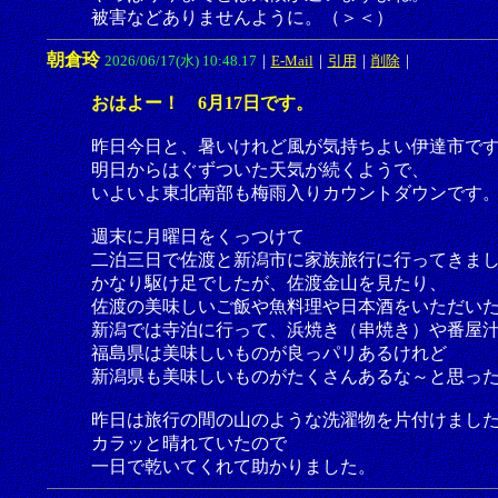
被害などありませんように。（＞＜）
朝倉玲
2026/06/17(水) 10:48.17
｜
E-Mail
｜
引用
｜
削除
｜
おはよー！ 6月17日です。
昨日今日と、暑いけれど風が気持ちよい伊達市で
明日からはぐずついた天気が続くようで、
いよいよ東北南部も梅雨入りカウントダウンです
週末に月曜日をくっつけて
二泊三日で佐渡と新潟市に家族旅行に行ってきま
かなり駆け足でしたが、佐渡金山を見たり、
佐渡の美味しいご飯や魚料理や日本酒をいただい
新潟では寺泊に行って、浜焼き（串焼き）や番屋
福島県は美味しいものが良っパリあるけれど
新潟県も美味しいものがたくさんあるな～と思っ
昨日は旅行の間の山のような洗濯物を片付けまし
カラッと晴れていたので
一日で乾いてくれて助かりました。