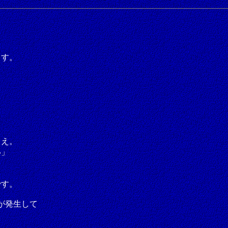
ます。
まえ。
い」
です。
が発生して