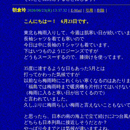
朝倉玲
2026/06/23(火) 13:37.32
｜
E-Mail
｜
引用
｜
削除
｜
こんにちはー！ 6月23日です。
東北も梅雨入りして、今週は肌寒い日が続いてい
長袖シャツを着ても寒いので
今日は中に長袖のＴシャツも着ています。
下はいつものようにジーンズですが
どうもスースーするので、膝掛けを使ってます。
35度に達するような日もあった5月とは
打ってかわった気候ですが
以前なら梅雨時にこれくらい寒くなるのはあたり
「福島では梅雨時まで暖房機を片付けてはいけな
（梅雨に入ると寒い日が出てくるので）
と言われていました。
久しぶりに梅雨らしい梅雨と言えないこともない
と思ったら、日本の南の海上で立て続けに2つ台風
どちらも日本列島に接近しそうだとか？
やっぱり今までとは気候が違いますよね。