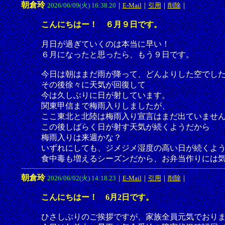
朝倉玲
2026/06/09(火) 16:38.20
｜
E-Mail
｜
引用
｜
削除
｜
こんにちはー！ ６月９日です。
月日が過ぎていくのは本当に早い！
６月になったと思ったら、もう９日です。
今日は朝はまだ雨が降って、どんよりした空でし
その後徐々に天気が回復して
今は久しぶりに日が射しています。
関東甲信まで梅雨入りしましたが、
ここ東北と北陸は梅雨入り宣言はまだ出ていませ
この後しばらく日が射す天気が続くようだから
梅雨入りは来週かな？
いずれにしても、ジメジメ湿度の高い日が続くよ
食中毒も増えるシーズンだから、お弁当作りには
朝倉玲
2026/06/02(火) 14:18.23
｜
E-Mail
｜
引用
｜
削除
｜
こんにちはー！ 6月2日です。
ひさしぶりのご挨拶ですが、家族全員元気でおり