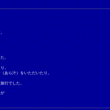
す。
。
した。
たり。
汁（あら汁）をいただいたり。
た旅行でした。
たが