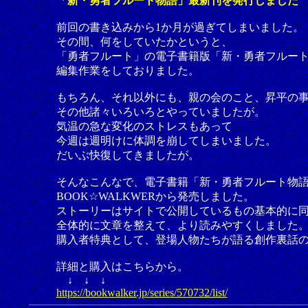
「新・勇者フルート物語」最新刊を発行しました
前回の書き込みから1か月が過ぎてしまいました。
その間、何をしていたかというと、
「勇者フルート」の電子書籍版「新・勇者フルー
編集作業をしておりました。
もちろん、それ以外にも、親の会のこと、昇平の
その他諸々いろいろとやっていましたが。
気温の急な変化のストレスもあって
今週は週明けに体調を崩してしまいました。
だいぶ快復してきましたが。
そんなこんなで、電子書籍「新・勇者フルート物
BOOK☆WALKWERから発売しました。
ストーリーはサイトで公開しているもの基本的に
全体的に文章を整えて、より読みやすくしました
購入者特典として、登場人物たちが語る創作裏話
詳細と購入はこちらから。
↓ ↓ ↓
https://bookwalker.jp/series/570732/list/