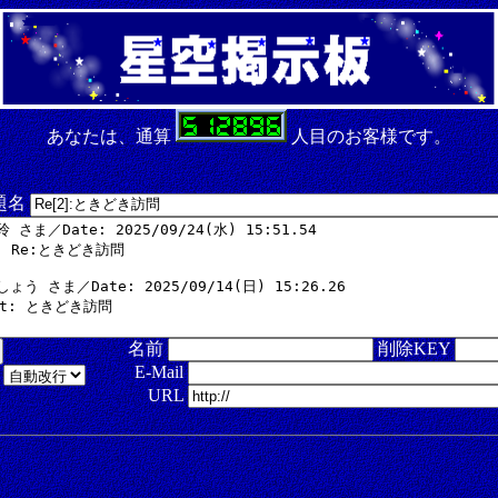
あなたは、通算
人目のお客様です。
 題名
名前
削除KEY
E-Mail
式
URL