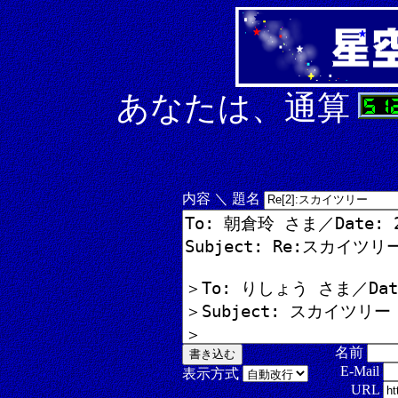
あなたは、通算
内容 ＼ 題名
名前
E-Mail
表示方式
URL