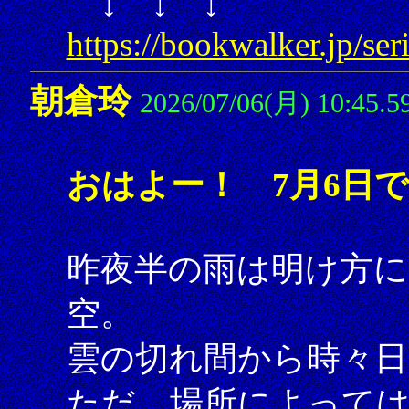
↓ ↓ ↓
https://bookwalker.jp/ser
朝倉玲
2026/07/06(月) 10:45.5
おはよー！ 7月6日
昨夜半の雨は明け方に
空。
雲の切れ間から時々日
ただ、場所によって