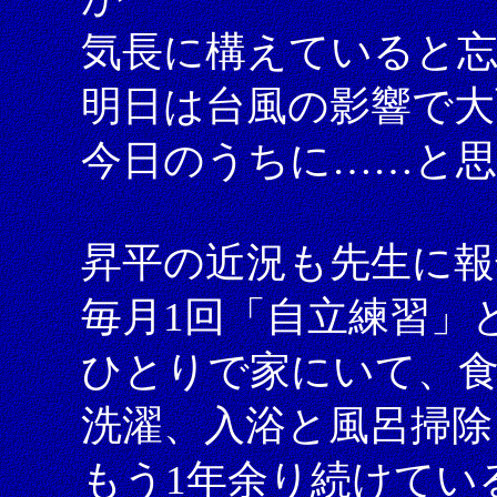
気長に構えていると
明日は台風の影響で大
今日のうちに……と
昇平の近況も先生に
毎月1回「自立練習」
ひとりで家にいて、食
洗濯、入浴と風呂掃除
もう1年余り続けてい