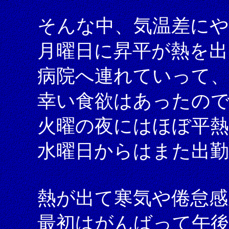
そんな中、気温差に
月曜日に昇平が熱を出
病院へ連れていって
幸い食欲はあったの
火曜の夜にはほぼ平
水曜日からはまた出
熱が出て寒気や倦怠
最初はがんばって午