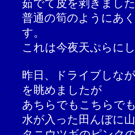
茹でて皮を剥きまし
普通の筍のようにあ
す。
これは今夜天ぷらに
昨日、ドライブしな
を眺めましたが
あちらでもこちらで
水が入った田んぼに山
タニウツギのピンク