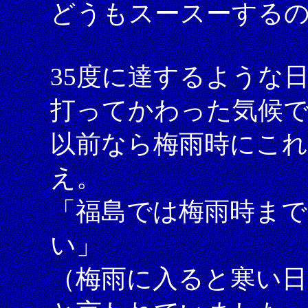
どうもスースーする
35度に達するような
打ってかわった気候
以前なら梅雨時にこ
え。
「福島では梅雨時まで
い」
（梅雨に入ると寒い