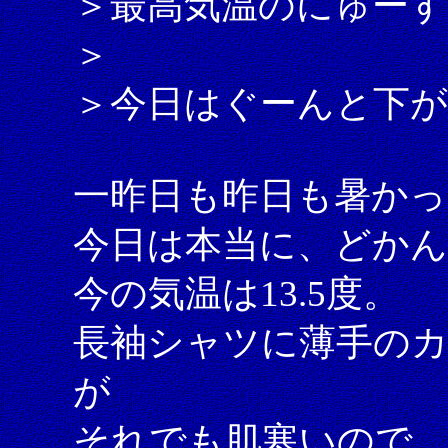
＞最高気温のにゅーす
＞
＞今日はぐーんと下
一昨日も昨日も暑かっ
今日は本当に、どか
今の気温は13.5度。
長袖シャツに薄手の
が
それでも肌寒いので