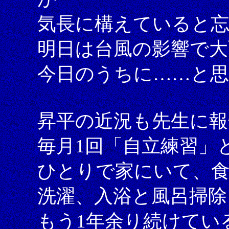
気長に構えていると
明日は台風の影響で大
今日のうちに……と
昇平の近況も先生に
毎月1回「自立練習」
ひとりで家にいて、食
洗濯、入浴と風呂掃除
もう1年余り続けてい