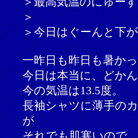
＞最高気温のにゅーす
＞
＞今日はぐーんと下
一昨日も昨日も暑かっ
今日は本当に、どか
今の気温は13.5度。
長袖シャツに薄手の
が
それでも肌寒いので