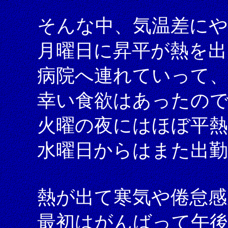
そんな中、気温差に
月曜日に昇平が熱を出
病院へ連れていって
幸い食欲はあったの
火曜の夜にはほぼ平
水曜日からはまた出
熱が出て寒気や倦怠
最初はがんばって午