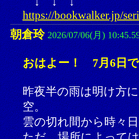
↓ ↓ ↓
https://bookwalker.jp/ser
朝倉玲
2026/07/06(月) 10:45.5
おはよー！ 7月6日
昨夜半の雨は明け方に
空。
雲の切れ間から時々日
ただ、場所によって