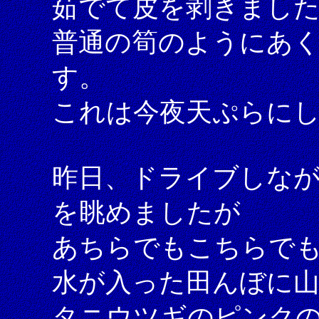
茹でて皮を剥きまし
普通の筍のようにあ
す。
これは今夜天ぷらに
昨日、ドライブしな
を眺めましたが
あちらでもこちらで
水が入った田んぼに山
タニウツギのピンク