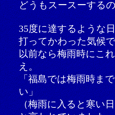
どうもスースーする
35度に達するような
打ってかわった気候
以前なら梅雨時にこ
え。
「福島では梅雨時まで
い」
（梅雨に入ると寒い