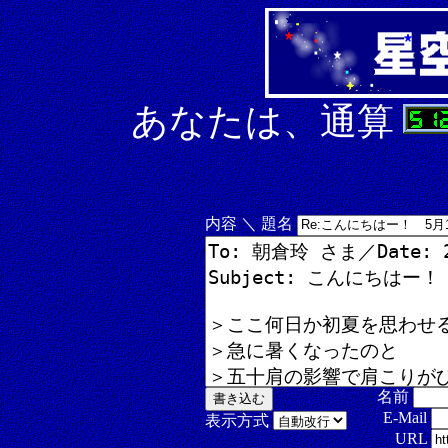
あなたは、通算
内容 ＼ 題名
名前
E-Mail
表示方式
URL